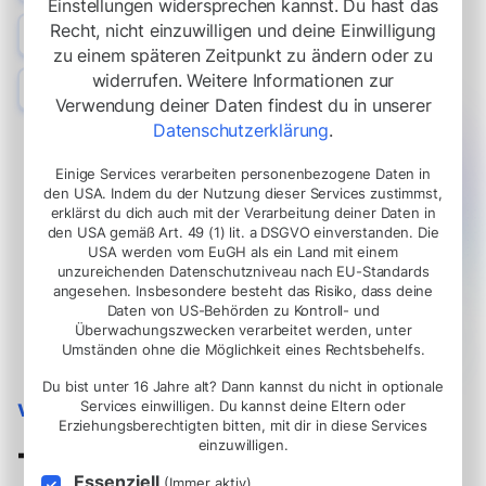
Verfeinere Maßnahmen basierend auf aktuellen Daten.
Einstellungen widersprechen kannst. Du hast das
Kunden-ROI Boost
Recht, nicht einzuwilligen und deine Einwilligung
zu einem späteren Zeitpunkt zu ändern oder zu
Optimiere kontinuierlich für bessere Ergebnisse.
Schnelle Trenderkennung
widerrufen. Weitere Informationen zur
Verwendung deiner Daten findest du in unserer
Antizipiere Veränderungen und handle proaktiv.
Datenschutzerklärung
.
Einige Services verarbeiten personenbezogene Daten in
den USA. Indem du der Nutzung dieser Services zustimmst,
erklärst du dich auch mit der Verarbeitung deiner Daten in
den USA gemäß Art. 49 (1) lit. a DSGVO einverstanden. Die
USA werden vom EuGH als ein Land mit einem
unzureichenden Datenschutzniveau nach EU-Standards
angesehen. Insbesondere besteht das Risiko, dass deine
Daten von US-Behörden zu Kontroll- und
Überwachungszwecken verarbeitet werden, unter
Umständen ohne die Möglichkeit eines Rechtsbehelfs.
Du bist unter 16 Jahre alt? Dann kannst du nicht in optionale
Services einwilligen. Du kannst deine Eltern oder
VERTRAUEN
Erziehungsberechtigten bitten, mit dir in diese Services
einzuwilligen.
Transparente Ergebnisse
Essenziell
(Immer aktiv)