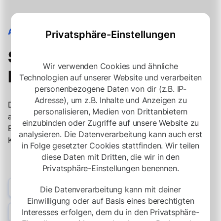
ANPASSUNG
Privatsphäre-Einstellungen
Schneller reagieren.
Wir verwenden Cookies und ähnliche
Präziser entscheiden.
Technologien auf unserer Website und verarbeiten
personenbezogene Daten von dir (z.B. IP-
Adresse), um z.B. Inhalte und Anzeigen zu
Daten ermöglichen es, Recruiting-Maßnahmen gezielt
personalisieren, Medien von Drittanbietern
anzupassen. Antizipiere Trends, treffe fundierte
einzubinden oder Zugriffe auf unsere Website zu
Entscheidungen und steigere effektiv den ROI deiner
analysieren. Die Datenverarbeitung kann auch erst
Kunden.
in Folge gesetzter Cookies stattfinden. Wir teilen
diese Daten mit Dritten, die wir in den
Privatsphäre-Einstellungen benennen.
Datengetriebene Entscheidungen
Die Datenverarbeitung kann mit deiner
Nutze detaillierte Statistiken für fundierte Strategien.
Einwilligung oder auf Basis eines berechtigten
Agile Anpassungen
Interesses erfolgen, dem du in den Privatsphäre-