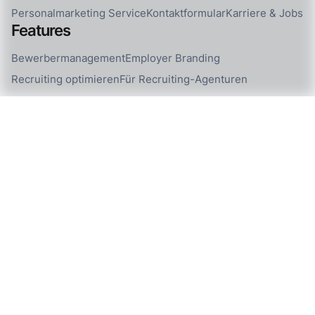
Personalmarketing Service
Kontaktformular
Karriere & Jobs
Features
Bewerbermanagement
Employer Branding
Recruiting optimieren
Für Recruiting-Agenturen
Alle Features
Ressourcen
Blog
Release-Notes
Hilfe-Center
API-Dokumentation
Zapier Integration
Make.com Integration
Social Media
Weitere Informationen
Impressum
Datenschutz