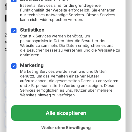
für gestärkte
Essential Services sind für die grundlegende
Funktionalität der Website erforderlich. Sie enthalten
Kundenbeziehungen.
nur technisch notwendige Services. Diesen Services
kann nicht widersprochen werden.
Statistiken
Zeige deinen Kunden klare Zahlen. Untermauere den
Statistik Services werden benötigt, um
pseudonymisierte Daten über die Besucher der
Wert deiner Dienstleistungen, stärke das Vertrauen und
Website zu sammeln. Die Daten ermöglichen es uns,
demonstriere den direkten Einfluss deiner Arbeit.
die Besucher besser zu verstehen und die Webseite zu
optimieren.
Marketing
Marketing Services werden von uns und Dritten
Klar Leistungsnachweise
genutzt, um das Verhalten einzelner Nutzer
aufzuzeichnen, die gesammelten Daten zu analysieren
Quantifiziere den Einfluss deiner Dienstleistungen.
und z.B. personalisierte Werbung anzuzeigen. Diese
Ergebnistransparenz
Services ermöglichen es uns, Nutzer über mehrere
Websites hinweg zu verfolgen.
Biete eine klare Sicht auf den ROI jeder Maßnahme.
Vertrauensaufbau
Alle akzeptieren
Zeige Kunden, wie wertvoll und effektiv deine Arbeit ist.
Erfolgsdemonstration
Nutze Statistiken, um den Erfolg deiner Kampagnen
Weiter ohne Einwilligung