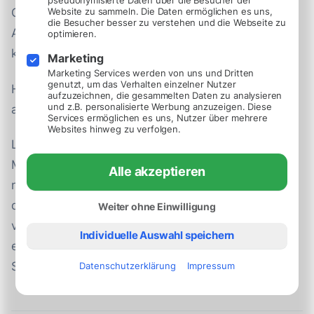
pseudonymisierte Daten über die Besucher der
Organisation, das Versenden von E-Mails oder die
Website zu sammeln. Die Daten ermöglichen es uns,
die Besucher besser zu verstehen und die Webseite zu
Auswertung von Beurteilungen reduzieren und so in
optimieren.
kürzerer Zeit mehr erreichen.
Marketing
Marketing Services werden von uns und Dritten
genutzt, um das Verhalten einzelner Nutzer
Hirely deckt bereits einen Großteil dieser Features
aufzuzeichnen, die gesammelten Daten zu analysieren
und z.B. personalisierte Werbung anzuzeigen. Diese
ab.
Services ermöglichen es uns, Nutzer über mehrere
Websites hinweg zu verfolgen.
Lass dich nicht von den vielen technischen
Möglichkeiten überwältigen, die es gibt. Wenn du
Alle akzeptieren
noch kein Bewerber-Verwaltungs-Tool hast, solltest
du damit beginnen. Wenn du dich mit dem System
Weiter ohne Einwilligung
vertraut gemacht hast und deine Bedürfnisse
Individuelle Auswahl speichern
erkennst, kannst du dich darauf konzentrieren, dein
System zu erweitern.
Datenschutzerklärung
Impressum