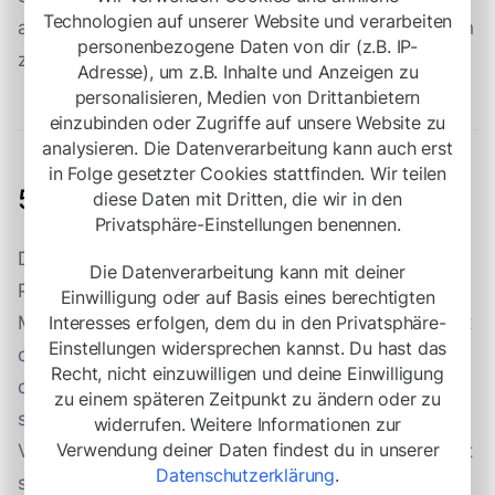
Technologien auf unserer Website und verarbeiten
anrufen oder eine E-Mail schreiben müssen, um sich
personenbezogene Daten von dir (z.B. IP-
zu melden, was deinem Team Zeit spart.
Adresse), um z.B. Inhalte und Anzeigen zu
personalisieren, Medien von Drittanbietern
einzubinden oder Zugriffe auf unsere Website zu
analysieren. Die Datenverarbeitung kann auch erst
in Folge gesetzter Cookies stattfinden. Wir teilen
5. Technischer Ansatz
diese Daten mit Dritten, die wir in den
Privatsphäre-Einstellungen benennen.
Das Herzstück jeder guten
Die Datenverarbeitung kann mit deiner
Personalbeschaffungslösung ist eine Bewerber-
Einwilligung oder auf Basis eines berechtigten
Interesses erfolgen, dem du in den Privatsphäre-
Management-Software, wie die Software
Hirely
. Mit
Einstellungen widersprechen kannst. Du hast das
diesem Tool behältst du alles im Auge, was mit
Recht, nicht einzuwilligen und deine Einwilligung
deinen Bewerbern passiert, z. B. die Stelle, auf die
zu einem späteren Zeitpunkt zu ändern oder zu
sie sich beworben haben, den Stand des
widerrufen. Weitere Informationen zur
Verwendung deiner Daten findest du in unserer
Vorstellungsgesprächs und Notizen darüber, wie gut
Datenschutzerklärung
.
sie zu deinem Unternehmen passen (oder auch