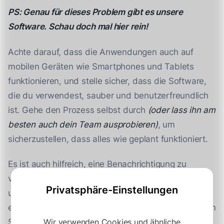
PS: Genau für dieses Problem gibt es unsere
Software.
Schau doch mal hier rein!
Achte darauf, dass die Anwendungen auch auf
mobilen Geräten wie Smartphones und Tablets
funktionieren, und stelle sicher, dass die Software,
die du verwendest, sauber und benutzerfreundlich
ist. Gehe den Prozess selbst durch
(oder lass ihn am
besten auch dein Team ausprobieren)
, um
sicherzustellen, dass alles wie geplant funktioniert.
Es ist auch hilfreich, eine Benachrichtigung zu
verschicken, dass du die Bewerbung erhalten hast
Privatsphäre-Einstellungen
und die nächsten Schritte mitzuteilen, was sie
erwarten können. Das kann nicht nur den Bewerbern
Wir verwenden Cookies und ähnliche
Stress ersparen, sondern verhindert auch, dass sie