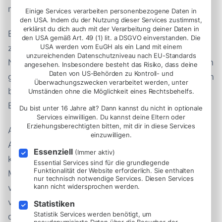
nicht).
Einige Services verarbeiten personenbezogene Daten in
den USA. Indem du der Nutzung dieser Services zustimmst,
erklärst du dich auch mit der Verarbeitung deiner Daten in
Eine gute Software macht es deinem Team leicht,
den USA gemäß Art. 49 (1) lit. a DSGVO einverstanden. Die
USA werden vom EuGH als ein Land mit einem
zusammenzuarbeiten. Wenn dein Team keine
unzureichenden Datenschutzniveau nach EU-Standards
Notizen auf Klebezetteln macht, kann nichts verloren
angesehen. Insbesondere besteht das Risiko, dass deine
Daten von US-Behörden zu Kontroll- und
gehen. Und es macht es einfach, das gesamte Team
Überwachungszwecken verarbeitet werden, unter
bei der Einstellung eines neuen Mitarbeiters mit ins
Umständen ohne die Möglichkeit eines Rechtsbehelfs.
Boot zu holen.
Du bist unter 16 Jahre alt? Dann kannst du nicht in optionale
Services einwilligen. Du kannst deine Eltern oder
Erziehungsberechtigten bitten, mit dir in diese Services
Aber ein Bewerber-Management-Tool ist nur der
einzuwilligen.
Anfang eines großartigen Einstellungsprozesses. Du
Essenziell
(Immer aktiv)
kannst es mit einer Assessment Suite, einer
Essential Services sind für die grundlegende
Funktionalität der Website erforderlich. Sie enthalten
Matching-Technologie, Recruiting-Chatbots und
nur technisch notwendige Services. Diesen Services
kann nicht widersprochen werden.
vielem mehr erweitern. Durch den Einsatz dieser
verschiedenen Technologien und Software kannst
Statistiken
Statistik Services werden benötigt, um
du den Zeitaufwand deines Teams für die