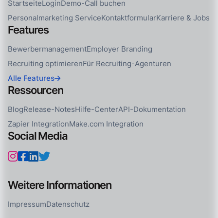
Startseite
Login
Demo-Call buchen
Personalmarketing Service
Kontaktformular
Karriere & Jobs
Features
Bewerbermanagement
Employer Branding
Recruiting optimieren
Für Recruiting-Agenturen
Alle Features
Ressourcen
Blog
Release-Notes
Hilfe-Center
API-Dokumentation
Zapier Integration
Make.com Integration
Social Media
Weitere Informationen
Impressum
Datenschutz