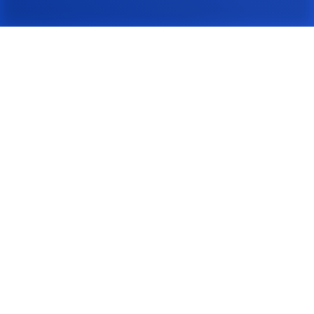
Hirely
Startseite
Login
Demo-Call buchen
Personalmarketing Service
Kontaktformular
Karriere & Jobs
Features
Bewerbermanagement
Employer Branding
Recruiting optimieren
Für Recruiting-Agenturen
Alle Features
Ressourcen
Blog
Release-Notes
Hilfe-Center
API-Dokumentation
Zapier Integration
Make.com Integration
Social Media