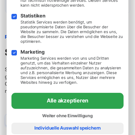
nur technisch notwendige Services. Diesen Services
kann nicht widersprochen werden.
Statistiken
Statistik Services werden benötigt, um
pseudonymisierte Daten über die Besucher der
Website zu sammeln. Die Daten ermöglichen es uns,
REICHWEITE
die Besucher besser zu verstehen und die Webseite zu
optimieren.
Sichtbarkeit, wo es zählt.
Marketing
Marketing Services werden von uns und Dritten
genutzt, um das Verhalten einzelner Nutzer
aufzuzeichnen, die gesammelten Daten zu analysieren
Stelle sicher, dass deine Stellenangebote überall
und z.B. personalisierte Werbung anzuzeigen. Diese
gefunden werden. Vom organischen Suchranking bis zu
Services ermöglichen es uns, Nutzer über mehrere
Websites hinweg zu verfolgen.
Google Jobs - maximiere deine Reichweite und ziehe
mehr Bewerber an.
Alle akzeptieren
Weiter ohne Einwilligung
SEO-Optimierung
Beste Positionen in den Suchergebnissen von Google &
Individuelle Auswahl speichern
Co.