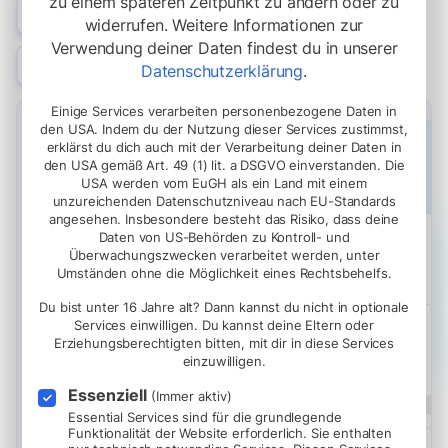
zu einem späteren Zeitpunkt zu ändern oder zu
Feedback-Schleifen
widerrufen. Weitere Informationen zur
Verstehe, wie Bewerber interagieren und reagiere darauf.
Verwendung deiner Daten findest du in unserer
Performance-Tracking
Datenschutzerklärung
.
Überwache und analysiere alle relevanten Kennzahlen.
Einige Services verarbeiten personenbezogene Daten in
den USA. Indem du der Nutzung dieser Services zustimmst,
erklärst du dich auch mit der Verarbeitung deiner Daten in
den USA gemäß Art. 49 (1) lit. a DSGVO einverstanden. Die
USA werden vom EuGH als ein Land mit einem
unzureichenden Datenschutzniveau nach EU-Standards
angesehen. Insbesondere besteht das Risiko, dass deine
Daten von US-Behörden zu Kontroll- und
Überwachungszwecken verarbeitet werden, unter
Umständen ohne die Möglichkeit eines Rechtsbehelfs.
Du bist unter 16 Jahre alt? Dann kannst du nicht in optionale
Services einwilligen. Du kannst deine Eltern oder
Erziehungsberechtigten bitten, mit dir in diese Services
einzuwilligen.
Essenziell
(Immer aktiv)
Essential Services sind für die grundlegende
Funktionalität der Website erforderlich. Sie enthalten