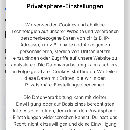
Privatsphäre-Einstellungen
ANALYTIK
Wissen, was funktioniert.
Wir verwenden Cookies und ähnliche
Technologien auf unserer Website und verarbeiten
Immer.
personenbezogene Daten von dir (z.B. IP-
Adresse), um z.B. Inhalte und Anzeigen zu
Erfasse jede Aktion auf deiner Seite. Integriere Tools
personalisieren, Medien von Drittanbietern
wie Google Analytics, um Besucherdaten zu verfolgen,
einzubinden oder Zugriffe auf unsere Website zu
analysieren. Die Datenverarbeitung kann auch erst
und optimiere basierend auf echten
in Folge gesetzter Cookies stattfinden. Wir teilen
Benutzerinteraktionen.
diese Daten mit Dritten, die wir in den
Privatsphäre-Einstellungen benennen.
Script-Integration
Die Datenverarbeitung kann mit deiner
Einwilligung oder auf Basis eines berechtigten
Füge individuelle Skripte auf jeder öffentlichen Seite ein.
Interesses erfolgen, dem du in den Privatsphäre-
Optimierte Kosten
Einstellungen widersprechen kannst. Du hast das
Reduziere Werbekosten durch Conversion-Rate-
Recht, nicht einzuwilligen und deine Einwilligung
Optimierte Formulare.