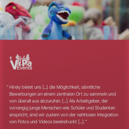
Hirely bietet uns [...] die Möglichkeit, sämtliche
Bewerbungen an einem zentralen Ort zu sammeln und
von überall aus abzurufen. [...] Als Arbeitgeber, der
vorrangig junge Menschen wie Schüler und Studenten
anspricht, sind wir zudem von der nahtlosen Integration
von Fotos und Videos beeindruckt [...].