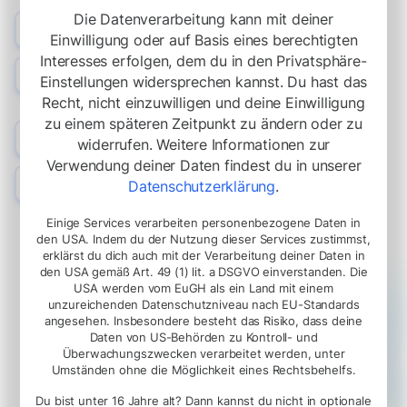
Die Datenverarbeitung kann mit deiner
Automatische Aktionen
Einwilligung oder auf Basis eines berechtigten
Phasenspezifische Aktionen für Bewerber ausführen.
Interesses erfolgen, dem du in den Privatsphäre-
E-Mail Trigger
Einstellungen widersprechen kannst. Du hast das
Automatisch Mails versenden, wenn Bewerber eine Phase
Recht, nicht einzuwilligen und deine Einwilligung
erreichen.
zu einem späteren Zeitpunkt zu ändern oder zu
Auto-Status-Update
widerrufen. Weitere Informationen zur
Bewerbungsstatus automatisch aktualisieren.
Verwendung deiner Daten findest du in unserer
Reibungslose Übergänge
Datenschutzerklärung
.
Bewerber automatisch durch die Phasen navigieren.
Einige Services verarbeiten personenbezogene Daten in
den USA. Indem du der Nutzung dieser Services zustimmst,
erklärst du dich auch mit der Verarbeitung deiner Daten in
den USA gemäß Art. 49 (1) lit. a DSGVO einverstanden. Die
USA werden vom EuGH als ein Land mit einem
unzureichenden Datenschutzniveau nach EU-Standards
angesehen. Insbesondere besteht das Risiko, dass deine
Daten von US-Behörden zu Kontroll- und
Überwachungszwecken verarbeitet werden, unter
Umständen ohne die Möglichkeit eines Rechtsbehelfs.
Du bist unter 16 Jahre alt? Dann kannst du nicht in optionale