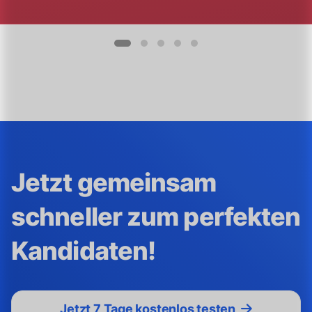
Jetzt gemeinsam
schneller zum perfekten
Kandidaten!
Jetzt 7 Tage kostenlos testen