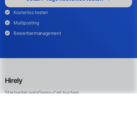
Kostenlos testen
Multiposting
Bewerbermanagement
Hirely
Startseite
Login
Demo-Call buchen
Personalmarketing Service
Kontaktformular
Karriere & Jobs
Features
Bewerbermanagement
Employer Branding
Recruiting optimieren
Für Recruiting-Agenturen