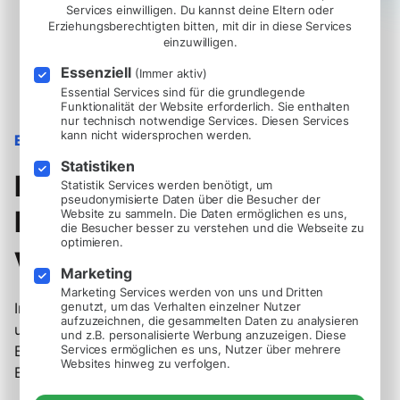
Services einwilligen. Du kannst deine Eltern oder
Erziehungsberechtigten bitten, mit dir in diese Services
einzuwilligen.
Essenziell
(Immer aktiv)
Essential Services sind für die grundlegende
Funktionalität der Website erforderlich. Sie enthalten
nur technisch notwendige Services. Diesen Services
kann nicht widersprochen werden.
EFFIZIENZ
Statistiken
Beschleunige
Statistik Services werden benötigt, um
pseudonymisierte Daten über die Besucher der
Entscheidungen,
Website zu sammeln. Die Daten ermöglichen es uns,
die Besucher besser zu verstehen und die Webseite zu
optimieren.
verbessere Ergebnisse.
Marketing
Marketing Services werden von uns und Dritten
In einer Zeit des schnellen Wandels ist Agilität
genutzt, um das Verhalten einzelner Nutzer
aufzuzeichnen, die gesammelten Daten zu analysieren
unerlässlich. Nutze automatisierte Prozesse, um den
und z.B. personalisierte Werbung anzuzeigen. Diese
Bewerbungsdurchlauf zu verkürzen und den
Services ermöglichen es uns, Nutzer über mehrere
Websites hinweg zu verfolgen.
Einstellungsprozess zu optimieren.