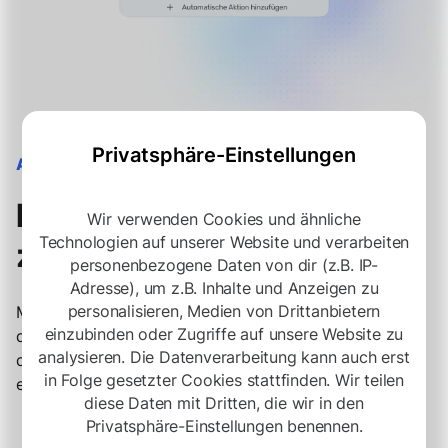
Privatsphäre-Einstellungen
AUTOMATISIERUNG
Mach Routineaufgaben
Wir verwenden Cookies und ähnliche
Technologien auf unserer Website und verarbeiten
zum Kinderspiel.
personenbezogene Daten von dir (z.B. IP-
Adresse), um z.B. Inhalte und Anzeigen zu
personalisieren, Medien von Drittanbietern
Mehr Zeit für das Wesentliche: Einstellen. Lass Systeme
einzubinden oder Zugriffe auf unsere Website zu
die administrative Arbeit erledigen, und konzentriere
analysieren. Die Datenverarbeitung kann auch erst
dich darauf, die besten Talente zu finden und
in Folge gesetzter Cookies stattfinden. Wir teilen
einzustellen.
diese Daten mit Dritten, die wir in den
Privatsphäre-Einstellungen benennen.