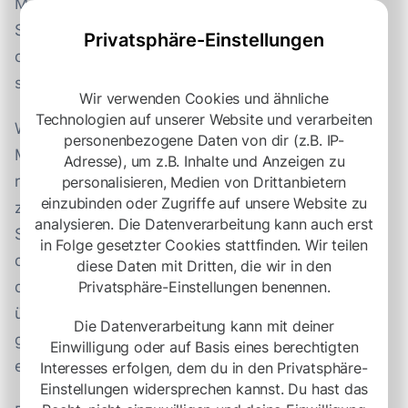
Marketingslogans annehmen. Sie können einfach
Schlüsselmerkmale deiner Arbeitgebermarke sein,
Privatsphäre-Einstellungen
oder sie können Schlagzeilen auf deiner Website
sein.
Wir verwenden Cookies und ähnliche
Technologien auf unserer Website und verarbeiten
Wie auch immer sie aussehen, die
personenbezogene Daten von dir (z.B. IP-
Markenbotschaften müssen für deine Zielbewerber
Adresse), um z.B. Inhalte und Anzeigen zu
relevant sein. Wenn du mehrere Zielbewerber hast -
personalisieren, Medien von Drittanbietern
einzubinden oder Zugriffe auf unsere Website zu
z. B. verschiedene Berufsgruppen -, solltest du
analysieren. Die Datenverarbeitung kann auch erst
Schlüsselbotschaften entwickeln, die die Interessen
in Folge gesetzter Cookies stattfinden. Wir teilen
der einzelnen Gruppen ansprechen. Die Botschaften
diese Daten mit Dritten, die wir in den
Privatsphäre-Einstellungen benennen.
der einzelnen Zielbewerber können sich stark
überschneiden, aber es wird mit Sicherheit Punkte
Die Datenverarbeitung kann mit deiner
geben, die für eine Gruppe relevanter sind als für
Einwilligung oder auf Basis eines berechtigten
eine andere.
Interesses erfolgen, dem du in den Privatsphäre-
Einstellungen widersprechen kannst. Du hast das