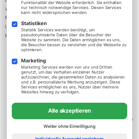
Funktionalität der Website erforderlich. Sie enthalten
nur technisch notwendige Services. Diesen Services
verstanden werden? Überprüfen deine
kann nicht widersprochen werden.
Markenbotschaften (die für das gesamte
Statistiken
Unternehmen sprechen) anhand der folgenden
Statistik Services werden benötigt, um
pseudonymisierte Daten über die Besucher der
Kriterien:
Website zu sammeln. Die Daten ermöglichen es uns,
die Besucher besser zu verstehen und die Webseite zu
optimieren.
Unterscheidet sich deine zentrale
Markenbotschaft von der deiner Konkurrenten?
Marketing
Marketing Services werden von uns und Dritten
Sind deine Botschaften einfach, leicht zu
genutzt, um das Verhalten einzelner Nutzer
aufzuzeichnen, die gesammelten Daten zu analysieren
verstehen und überzeugend?
und z.B. personalisierte Werbung anzuzeigen. Diese
Services ermöglichen es uns, Nutzer über mehrere
Spiegeln deine Botschaften die Realität wider?
Websites hinweg zu verfolgen.
Markenbotschaften müssen auf der Realität
beruhen, um glaubwürdig zu sein. Ein wenig
Alle akzeptieren
Ehrgeiz ist in Ordnung, solange du dich in diese
Weiter ohne Einwilligung
Richtung bewegst und die Behauptung
plausibel ist.
Individuelle Auswahl speichern