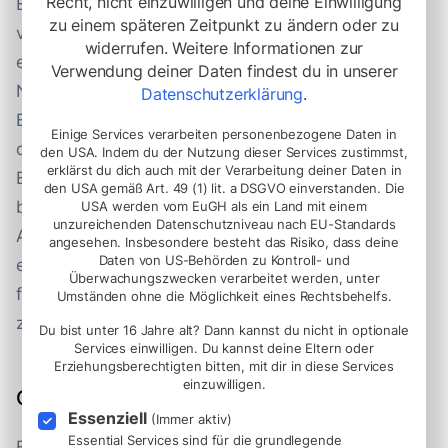
Recht, nicht einzuwilligen und deine Einwilligung
Botschaften zu verfassen, die prägnant und leicht
zu einem späteren Zeitpunkt zu ändern oder zu
verständlich sind und eine kohärente Geschichte
widerrufen. Weitere Informationen zur
erzählen, kann viel schwieriger sein, als du denkst.
Verwendung deiner Daten findest du in unserer
Nachdem du den Prozess der Entwicklung von
Datenschutzerklärung
.
Botschaften für verschiedene Zielgruppen
Einige Services verarbeiten personenbezogene Daten in
durchlaufen hast (ein externer Moderator oder
den USA. Indem du der Nutzung dieser Services zustimmst,
erklärst du dich auch mit der Verarbeitung deiner Daten in
Berater kann eine große Hilfe sein), wirst du viel
den USA gemäß Art. 49 (1) lit. a DSGVO einverstanden. Die
besser darauf vorbereitet sein, deine
USA werden vom EuGH als ein Land mit einem
unzureichenden Datenschutzniveau nach EU-Standards
Arbeitgebermarke zu erklären. Und wenn du erst
angesehen. Insbesondere besteht das Risiko, dass deine
Daten von US-Behörden zu Kontroll- und
einmal deine Stimme gefunden hast, wirst du
Überwachungszwecken verarbeitet werden, unter
feststellen, dass die Leute plötzlich viel mehr
Umständen ohne die Möglichkeit eines Rechtsbehelfs.
zuhören.
Du bist unter 16 Jahre alt? Dann kannst du nicht in optionale
Services einwilligen. Du kannst deine Eltern oder
Erziehungsberechtigten bitten, mit dir in diese Services
einzuwilligen.
Checkliste für deine Botschaften
Essenziell
(Immer aktiv)
Essential Services sind für die grundlegende
Bist du nicht sicher, ob deine Botschaften richtig